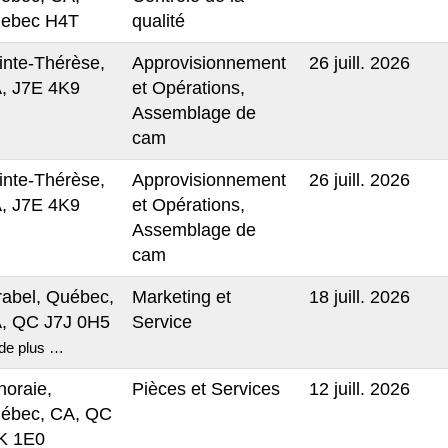
ebec H4T
qualité
inte-Thérèse,
Approvisionnement
26 juill. 2026
, J7E 4K9
et Opérations,
Assemblage de
cam
inte-Thérèse,
Approvisionnement
26 juill. 2026
, J7E 4K9
et Opérations,
Assemblage de
cam
rabel, Québec,
Marketing et
18 juill. 2026
, QC J7J 0H5
Service
de plus …
noraie,
Pièces et Services
12 juill. 2026
ébec, CA, QC
K 1E0