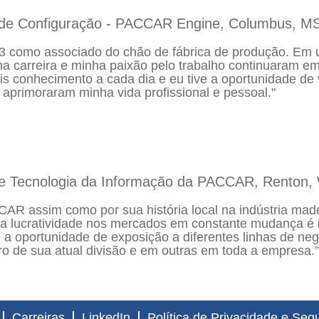
e de Configuração - PACCAR Engine, Columbus, M
como associado do chão de fábrica de produção. Em um
a carreira e minha paixão pelo trabalho continuaram 
s conhecimento a cada dia e eu tive a oportunidade de v
 aprimoraram minha vida profissional e pessoal."
 de Tecnologia da Informação da PACCAR, Renton,
AR assim como por sua história local na indústria madei
a lucratividade nos mercados em constante mudança é i
 é a oportunidade de exposição a diferentes linhas de n
ro de sua atual divisão e em outras em toda a empresa.”
Carreiras
LinkedIn
Política de Privacidade e Seg