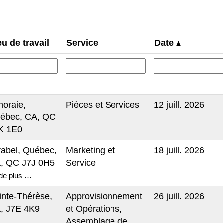
eu de travail
Service
Date
noraie,
Pièces et Services
12 juill. 2026
ébec, CA, QC
K 1E0
rabel, Québec,
Marketing et
18 juill. 2026
, QC J7J 0H5
Service
de plus …
inte-Thérèse,
Approvisionnement
26 juill. 2026
, J7E 4K9
et Opérations,
Assemblage de