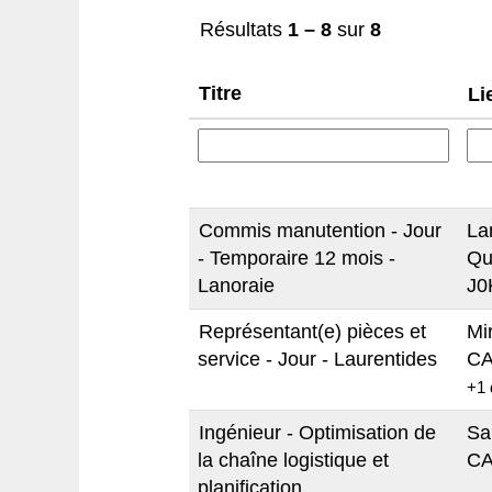
Résultats
1 – 8
sur
8
Titre
Li
Commis manutention - Jour
La
- Temporaire 12 mois -
Qu
Lanoraie
J0
Représentant(e) pièces et
Mi
service - Jour - Laurentides
CA
+1 
Ingénieur - Optimisation de
Sa
la chaîne logistique et
CA
planification