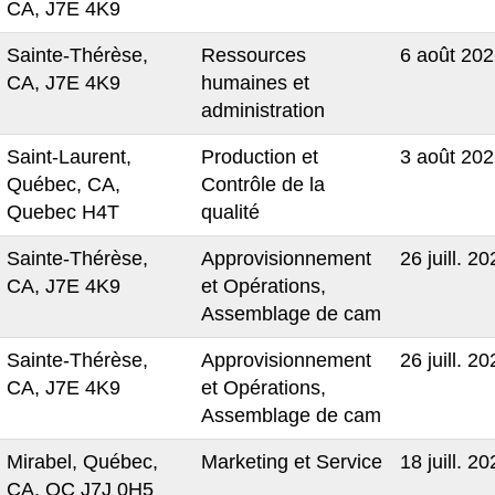
CA, J7E 4K9
Sainte-Thérèse,
Ressources
6 août 20
CA, J7E 4K9
humaines et
administration
Saint-Laurent,
Production et
3 août 20
Québec, CA,
Contrôle de la
Quebec H4T
qualité
Sainte-Thérèse,
Approvisionnement
26 juill. 2
CA, J7E 4K9
et Opérations,
Assemblage de cam
Sainte-Thérèse,
Approvisionnement
26 juill. 2
CA, J7E 4K9
et Opérations,
Assemblage de cam
Mirabel, Québec,
Marketing et Service
18 juill. 2
CA, QC J7J 0H5