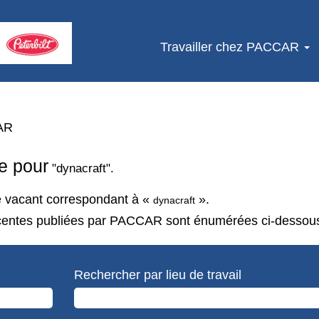
Travailler chez PACCAR
(page
AR
actuelle)
e pour
"dynacraft".
te vacant correspondant à «
».
dynacraft
récentes publiées par PACCAR sont énumérées ci-dessou
Rechercher par lieu de travail