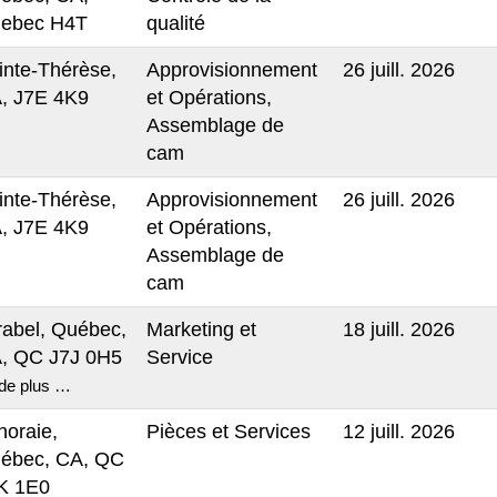
ebec H4T
qualité
inte-Thérèse,
Approvisionnement
26 juill. 2026
, J7E 4K9
et Opérations,
Assemblage de
cam
inte-Thérèse,
Approvisionnement
26 juill. 2026
, J7E 4K9
et Opérations,
Assemblage de
cam
rabel, Québec,
Marketing et
18 juill. 2026
, QC J7J 0H5
Service
de plus …
noraie,
Pièces et Services
12 juill. 2026
ébec, CA, QC
K 1E0